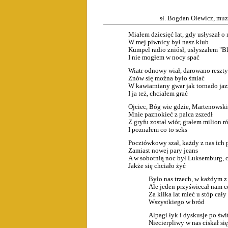
sł. Bogdan Olewicz, muz
Miałem dziesięć lat, gdy usłysza
W mej piwnicy był na
Kumpel radio zniósł, usłyszałem "B
I nie mogłem w nocy spać
Wiatr odnowy wiał, darowano reszty
Znów się można było śmiać
W kawiarniany gwar jak tornado jazz
I ja też, chciałem grać
Ojciec, Bóg wie gdzie, Martenowski 
Mnie paznokieć z palca zszedł
Z gryfu został wiór, grałem milion 
I poznałem co to seks
Pocztówkowy szał, każdy z nas ich p
Zamiast nowej pary jeans
A w sobotnią noc był Luksemburg, c
Jakże się chciało żyć
Było nas trzech, w każdym 
Ale jeden przyświecał
Za kilka lat mieć u stóp
Wszystkiego w 
Alpagi łyk i dyskusje po świ
Niecierpliwy w nas ciskał si