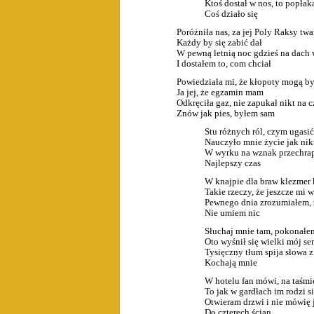
Ktoś dostał w nos, to popłaka
Coś działo się
Poróżniła nas, za jej Poly Raksy twa
Każdy by się zabić dał
W pewną letnią noc gdzieś na dach
I dostałem to, com chciał
Powiedziała mi, że kłopoty mogą b
Ja jej, że egzamin mam
Odkręciła gaz, nie zapukał nikt na c
Znów jak pies, byłem sam
Stu różnych ról, czym ugasi
Nauczyło mnie życie jak nik
W wyrku na wznak przechrap
Najlepszy czas
W knajpie dla braw klezmer 
Takie rzeczy, że jeszcze mi 
Pewnego dnia zrozumiałem, 
Nie umiem nic
Słuchaj mnie tam, pokonałe
Oto wyśnił się wielki mój se
Tysięczny tłum spija słowa 
Kochają mnie
W hotelu fan mówi, na taśm
To jak w gardłach im rodzi s
Otwieram drzwi i nie mówię 
Do czterech ścian