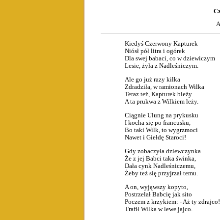
C
A
Kiedyś Czerwony Kapturek
Niósł pół litra i ogórek
Dla swej babaci, co w dziewiczym
Lesie, żyła z Nadleśniczym.
Ale go już razy kilka
Zdradziła, w ramionach Wilka
Teraz też, Kapturek bieży
A ta prukwa z Wilkiem leży.
Ciągnie Ulung na prykusku
I kocha się po francusku,
Bo taki Wilk, to wygrzmoci
Nawet i Giełdę Staroci!
Gdy zobaczyła dziewczynka
Że z jej Babci taka świnka,
Dała cynk Nadleśniczemu,
Żeby też się przyjrzał temu.
A on, wyjąwszy kopyto,
Postrzelał Babcię jak sito
Poczem z krzykiem: - Aż ty zdrajco!
Trafił Wilka w lewe jajco.