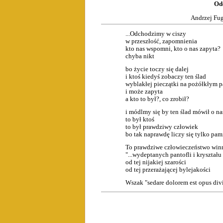
Odc
Andrzej Fug
...Odchodzimy w ciszy
w przeszłość, zapomnienia
kto nas wspomni, kto o nas zapyta?
chyba nikt
bo życie toczy się dalej
i ktoś kiedyś zobaczy ten ślad
wyblakłej pieczątki na pożółkłym p
i może zapyta
a kto to był?, co zrobił?
i módlmy się by ten ślad mówił o na
to był ktoś
to był prawdziwy człowiek
bo tak naprawdę liczy się tylko pami
To prawdziwe człowieczeństwo winn
"...wydeptanych pantofli i kryształu n
od tej nijakiej szarości
od tej przerażającej bylejakości
Wszak "sedare dolorem est opus di