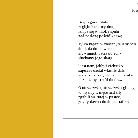
Jos
Biją zegary z dala
w głębokie nocy dno,
lampa się w mroku spala
nad posłaną pościółką twą.
Tylko błądzi w żałobnym lamencie
dookoła domu wiatr,
my - samotnością objęci -
słuchamy jego skarg.
I jest nam, jakbyś cichutko
zapukać chciał właśnie dziś,
jak ktoś, kto się zbłąkał na krótko
i - znużony - trafił do drzwi.
O nieszczęśni, nieszczęśni głupcy,
to myśmy w męce nad siły
zgubili się tutaj w pustce,
gdy ty dawno do domu trafiłeś.